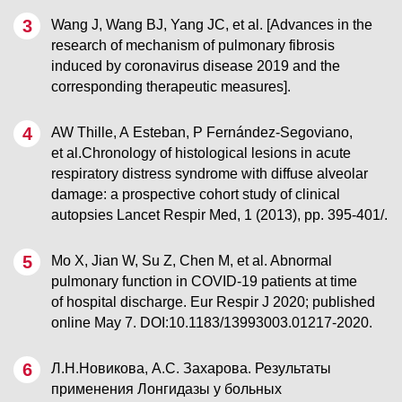
Wang J, Wang BJ, Yang JC, et al. [Advances in the
research of mechanism of pulmonary fibrosis
induced by coronavirus disease 2019 and the
corresponding therapeutic measures].
AW Thille, A Esteban, P Fernández-Segoviano,
et al.Chronology of histological lesions in acute
respiratory distress syndrome with diffuse alveolar
damage: a prospective cohort study of clinical
autopsies Lancet Respir Med, 1 (2013), pp. 395-401/.
Mo X, Jian W, Su Z, Chen M, et al. Abnormal
pulmonary function in COVID-19 patients at time
of hospital discharge. Eur Respir J 2020; published
online May 7. DOI:10.1183/13993003.01217-2020.
Л.Н.Новикова, А.С. Захарова. Результаты
применения Лонгидазы у больных