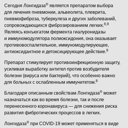
®
Сегодня Лонгидаза
является препаратом выбора
для лечения пневмонии, альвеолита, плеврита,
пневмофиброза, туберкулеза и других заболеваний,
6,9
сопровождающихся фиброзированием легких.
Являясь конъюгатом фермента гиалуронидазы
и иммуномодулятора полиоксидония, она оказывает
противовоспалительное, иммуномодулирующее,
8
антиоксидантное и детоксицирующее действие.
Препарат стимулирует противоинфекционную защиту,
усиливая выработку антител против возбудителя
болезни (вируса или бактерий), что особенно важно
8
для больных с ослабленным иммунитетом.
®
Благодаря описанным свойствам Лонгидаза
может
назначаться как во время болезни, так и после
перенесенного коронавируса — для снижения риска
развития фибротических процессов в легких.
®
Лонгидаза
при COVID-19 может применяться в виде