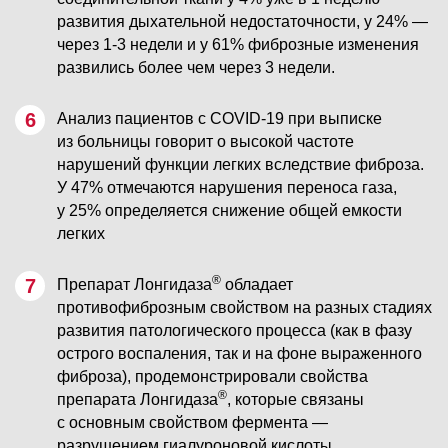
развития дыхательной недостаточности, у 24% —
через 1-3 недели и у 61% фиброзные изменения
развились более чем через 3 недели.
Анализ пациентов с COVID-19 при выписке
из больницы говорит о высокой частоте
нарушений функции легких вследствие фиброза.
У 47% отмечаются нарушения переноса газа,
у 25% определяется снижение общей емкости
легких
®
Препарат Лонгидаза
обладает
противофиброзным свойством на разных стадиях
развития патологического процесса (как в фазу
острого воспаления, так и на фоне выраженного
фиброза), продемонстрировали свойства
®
препарата Лонгидаза
, которые связаны
с основным свойством фермента —
разрушением гиалуроновой кислоты.