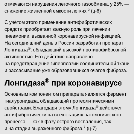
отмечаются нарушения легочного газообмена, у 25% —
5
снижение жизненной емкости легких.
(ц-6)
С учётом этого применение антифибротических
средств приобретает важную роль при лечении
пневмонии, вызванной коронавирусной инфекцией.
На сегодняшний день в России разработан препарат
®
Лонгидаза
, обладающий высокой противофиброзной
активностью. Его действие направлено
на предотвращение гиперплазии соединительной ткани
и рассасывание уже образовавшихся очагов фиброза.
®
Лонгидаза
при коронавирусе
Основным компонентом препарата является фермент
гиалуронидаза, обладающий протеолитическими
®
свойствами. Благодаря этому Лонгидаза
действует
антифибротически на всех стадиях патологического
процесса — как в фазу острого воспаления, так
7
и на стадии выраженного фиброза.
(ц-7)