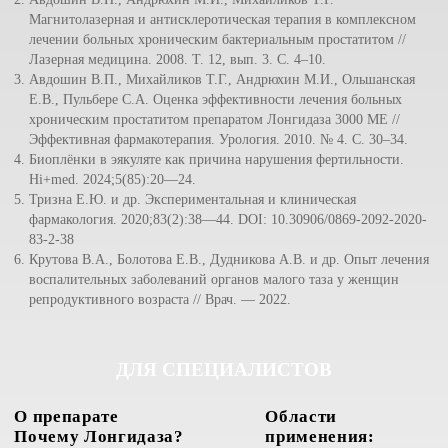
Магнитолазерная и антисклеротическая терапия в комплексном
лечении больных хроническим бактериальным простатитом //
Лазерная медицина. 2008. Т. 12, вып. 3. С. 4–10.
Авдошин В.П., Михайликов Т.Г., Андрюхин М.И., Ольшанская
Е.В., Пульбере С.А. Оценка эффективности лечения больных
хроническим простатитом препаратом Лонгидаза 3000 МЕ //
Эффективная фармакотерапия. Урология. 2010. № 4. С. 30–34.
Биоплёнки в эякуляте как причина нарушения фертильности.
Hi+med. 2024;5(85):20—24.
Тризна Е.Ю. и др. Экспериментальная и клиническая
фармакология. 2020;83(2):38—44. DOI: 10.30906/0869-2092-2020-
83-2-38
Крутова В.А., Болотова Е.В., Дудникова А.В. и др. Опыт лечения
воспалительных заболеваний органов малого таза у женщин
репродуктивного возраста // Врач. — 2022.
ДЛЯ СПЕЦИАЛИСТОВ
О препарате
Области
Почему Лонгидаза?
применения: