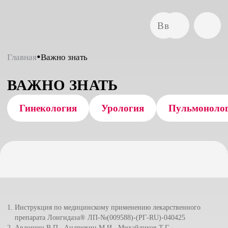
Главная
Важно знать
ВАЖНО ЗНАТЬ
Гинекология
Урология
Пульмоноло
Инструкция по медицинскому применению лекарственного
препарата Лонгидаза® ЛП-№(009588)-(РГ-RU)-040425
Авдошин В.П., Андрюхин М.И., Михайликов Т.Г.