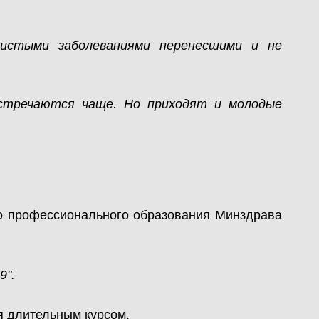
дистыми заболеваниями перенесшими и не
стречаются чаще. Но приходят и молодые
го профессионального образования Минздрава
9".
я длительным курсом.