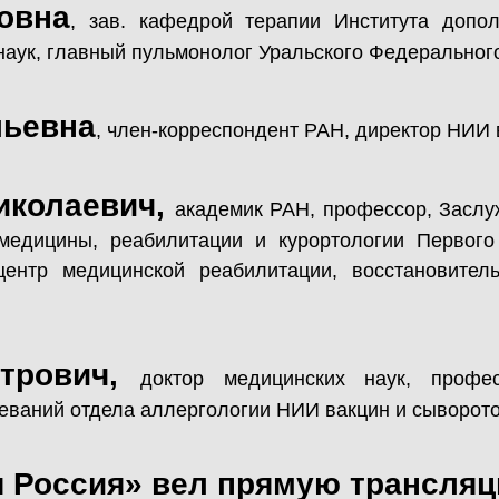
овна
, зав. кафедрой терапии Института допо
аук, главный пульмонолог Уральского Федерального
льевна
, член-корреспондент РАН, директор НИИ 
иколаевич,
академик РАН, профессор, Заслу
 медицины, реабилитации и курортологии Первог
 центр медицинской реабилитации, восстановите
етрович,
доктор медицинских наук, профе
еваний отдела аллергологии НИИ вакцин и сыворото
я Россия» вел прямую трансляц