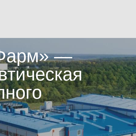
 Фарм» —
втическая
лного