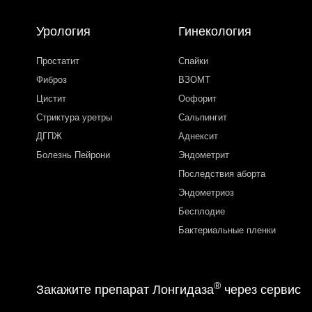
Урология
Гинекология
Простатит
Спайки
Фиброз
ВЗОМТ
Цистит
Оофорит
Стриктура уретры
Сальпингит
ДГПЖ
Аднексит
Болезнь Пейрони
Эндометрит
Последствия аборта
Эндометриоз
Бесплодие
Бактериальные пленки
®
Закажите препарат Лонгидаза
через сервис