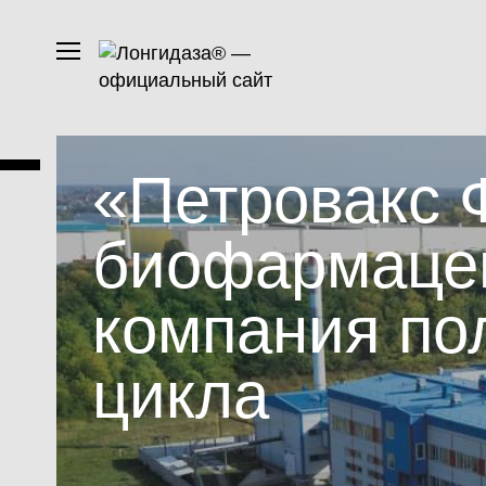
«Петровакс
биофармаце
компания по
цикла