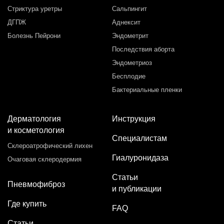
Стриктура уретры
Сальпингит
ДГПЖ
Аднексит
Болезнь Пейрони
Эндометрит
Последствия аборта
Эндометриоз
Бесплодие
Бактериальные пленки
Дерматология
Инструкция
и косметология
Специалистам
Склероатрофический лихен
Гиалуронидаза
Очаговая склеродермия
Статьи
Пневмофиброз
и публикации
Где купить
FAQ
Статьи