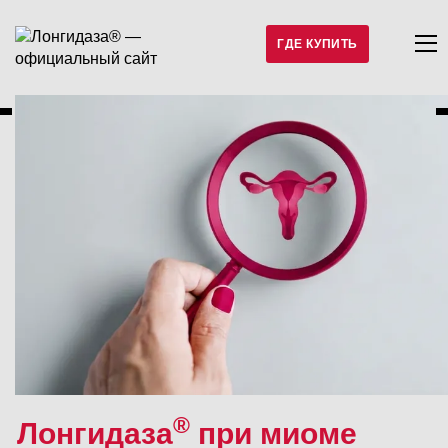
ГДЕ КУПИТЬ
®
Лонгидаза
при миоме