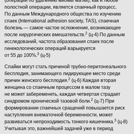
(операции по удалению миомы матки), как и любой
полостной операции, является спаечный процесс.
По данным Международного общества по изучению
спаек (International adhesion society, TAS), спаечная
болезнь — самое частое осложнение, возникающее
2
после хирургических вмешательств.
(ц-4) По данным
исследований, частота образования спаек после
гинекологических операций варьируется
3
от 55 до 100%.
(ц-5)
Спайки могут стать причиной трубно-перитонеального
бесплодия, занимающего лидирующее место среди
2
причин женского бесплодия.
(ц-6) Каждая вторая
женщина со спаечным процессом в малом тазу
не может забеременеть, каждая четвертая страдает
2
синдромом хронической тазовой боли.
(ц-7) При
формировании спаечных сращений повышается риск
наступления внематочной беременности, может
3
развиваться непроходимость тонкого кишечника.
(ц-8)
Учитывая это, важнейшей задачей уже в период